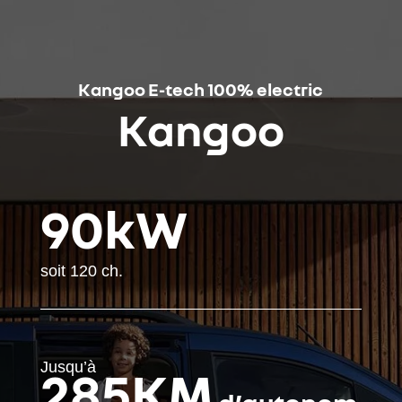
Kangoo E-tech 100% electric
Kangoo
90kW
soit 120 ch.
Jusqu’à
285
KM