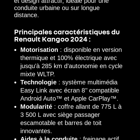
et design attractif, idéale pour une
conduite urbaine ou sur longue
distance.
Principales caractéristiques du
Renault Kangoo 2024 :
Motorisation
: disponible en version
thermique et 100% électrique avec
jusqu’à 285 km d’autonomie en cycle
mixte WLTP.
Technologie
: système multimédia
Easy Link avec écran 8’’ compatible
Android Auto™ et Apple CarPlay™.
Modularité
: coffre allant de 775 L à
3 500 L avec siège passager
escamotable et barres de toit
innovantes.
Aides à la conduite
: freinage actif